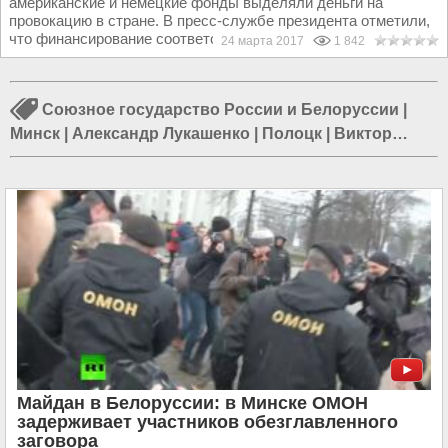
американские и немецкие фонды выделяли деньги на
провокацию в стране. В пресс-службе президента отметили,
что финансирование соответствующей противоправной...
24 марта 2017
1 842
Союзное государство России и Белоруссии
|
Минск
|
Александр Лукашенко
|
Полоцк
|
Виктор
Бабарик
|
Встреча Путина и Лукашенко
|
Экономика
Белоруссии
|
Белорусизация
|
Змагар
|
Политика в
Беларуси
|
События в Беларуси
|
Происшествия в
Беларуси
Майдан в Белоруссии: в Минске ОМОН
задерживает участников обезглавленного
заговора