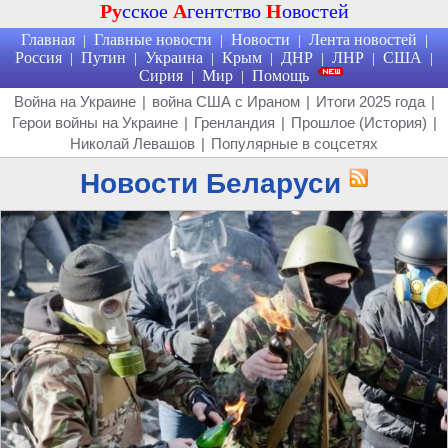
Ру
сское
А
гентство
Н
овостей
Главная
Главные новости
Новости
Лента новостей
|
|
|
|
Россия
Путин
Украина
Крым
ДНР
ЛНР
США
|
|
|
|
|
|
|
Сирия
Мир
Помощь
|
|
Война на Украине
|
война США с Ираном
|
Итоги 2025 года
|
Герои войны на Украине
|
Гренландия
|
Прошлое (История)
|
Николай Левашов
|
Популярные в соцсетях
Новости Беларуси