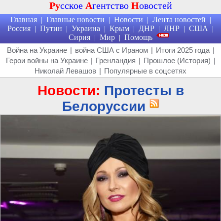
Ру
сское
А
гентство
Н
овостей
Главная
Главные новости
Новости
Лента новостей
|
|
|
|
Россия
Путин
Украина
Крым
ДНР
ЛНР
США
|
|
|
|
|
|
|
Сирия
Мир
Помощь
|
|
Война на Украине
|
война США с Ираном
|
Итоги 2025 года
|
Герои войны на Украине
|
Гренландия
|
Прошлое (История)
|
Николай Левашов
|
Популярные в соцсетях
Новости:
Протесты в
Белоруссии