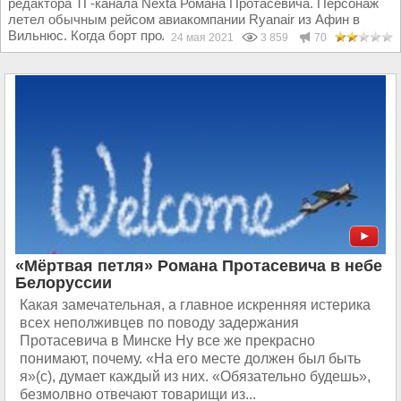
редактора ТГ-канала Nexta Романа Протасевича. Персонаж
летел обычным рейсом авиакомпании Ryanair из Афин в
Вильнюс. Когда борт пролетал над территорией...
24 мая 2021
3 859
70
«Мёртвая петля» Романа Протасевича в небе
Белоруссии
Какая замечательная, а главное искренняя истерика
всех неполживцев по поводу задержания
Протасевича в Минске Ну все же прекрасно
понимают, почему. «На его месте должен был быть
я»(с), думает каждый из них. «Обязательно будешь»,
безмолвно отвечают товарищи из...