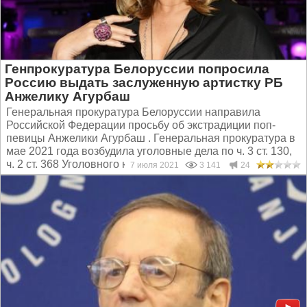
Генпрокуратура Белоруссии попросила
Россию выдать заслуженную артистку РБ
Анжелику Агурбаш
Генеральная прокуратура Белоруссии направила
Российской Федерации просьбу об экстрадиции поп-
певицы Анжелики Агурбаш . Генеральная прокуратура в
мае 2021 года возбудила уголовные дела по ч. 3 ст. 130,
ч. 2 ст. 368 Уголовного кодекса Республики Беларусь в...
7 июля 2021
3 141
24