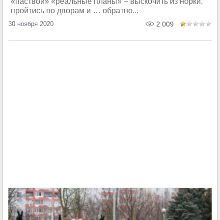
«паствой» «реальные планы» – выскочить из норки,
пройтись по дворам и … обратно...
30 ноября 2020
2 009