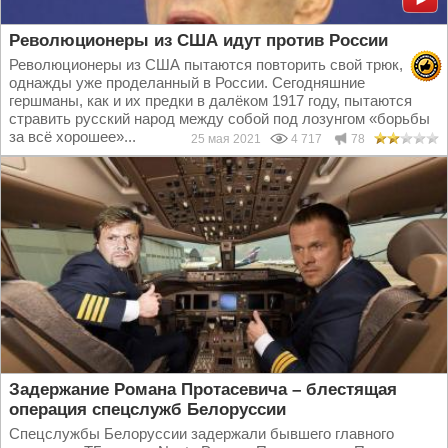
Революционеры из США идут против России
Революционеры из США пытаются повторить свой трюк,
однажды уже проделанный в России. Сегодняшние
гершманы, как и их предки в далёком 1917 году, пытаются
стравить русский народ между собой под лозунгом «борьбы
за всё хорошее»...
25 мая 2021
4 717
78
Задержание Романа Протасевича – блестящая
операция спецслужб Белоруссии
Спецслужбы Белоруссии задержали бывшего главного