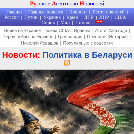
Ру
сское
А
гентство
Н
овостей
Главная
Главные новости
Новости
Лента новостей
|
|
|
|
Россия
Путин
Украина
Крым
ДНР
ЛНР
США
|
|
|
|
|
|
|
Сирия
Мир
Помощь
|
|
Война на Украине
|
война США с Ираном
|
Итоги 2025 года
|
Герои войны на Украине
|
Гренландия
|
Прошлое (История)
|
Николай Левашов
|
Популярные в соцсетях
Новости:
Политика в Беларуси