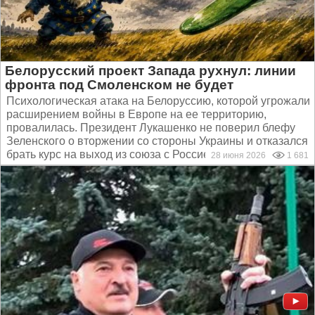
Белорусский проект Запада рухнул: линии
фронта под Смоленском не будет
Психологическая атака на Белоруссию, которой угрожали
расширением войны в Европе на ее территорию,
провалилась. Президент Лукашенко не поверил блефу
Зеленского о вторжении со стороны Украины и отказался
брать курс на выход из союза с Россией. Смысл...
28 июня 2026
1 681