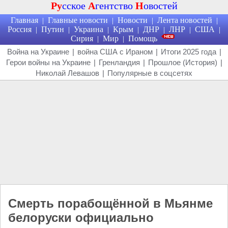
Ру
сское
А
гентство
Н
овостей
Главная
Главные новости
Новости
Лента новостей
|
|
|
|
Россия
Путин
Украина
Крым
ДНР
ЛНР
США
|
|
|
|
|
|
|
Сирия
Мир
Помощь
|
|
Война на Украине
|
война США с Ираном
|
Итоги 2025 года
|
Герои войны на Украине
|
Гренландия
|
Прошлое (История)
|
Николай Левашов
|
Популярные в соцсетях
Смерть порабощённой в Мьянме
белоруски официально