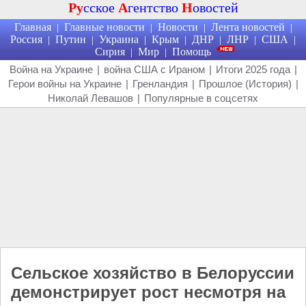
Ру
сское
А
гентство
Н
овостей
Главная
Главные новости
Новости
Лента новостей
|
|
|
|
Россия
Путин
Украина
Крым
ДНР
ЛНР
США
|
|
|
|
|
|
|
Сирия
Мир
Помощь
|
|
Война на Украине
|
война США с Ираном
|
Итоги 2025 года
|
Герои войны на Украине
|
Гренландия
|
Прошлое (История)
|
Николай Левашов
|
Популярные в соцсетях
Сельское хозяйство в Белоруссии
демонстрирует рост несмотря на