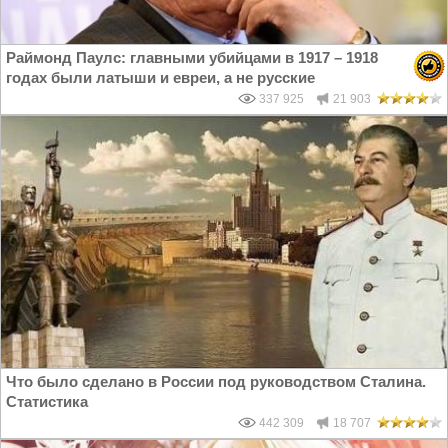
Раймонд Паулс: главными убийцами в 1917 – 1918
годах были латыши и евреи, а не русские
337 925
21 903
Что было сделано в России под руководством Сталина.
Статистика
442 309
18 707