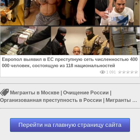
Европол выявил в ЕС преступную сеть численностью 400
000 человек, состоящую из 118 национальностей
1 091
Мигранты в Москве
|
Очищение России
|
Организованная преступность в России
|
Мигранты в
Европе
|
Борьба с преступностью
|
Александр
Бастрыкин
|
Мигранты в СПБ
Перейти на главную страницу сайта