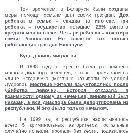
Тем временем, в Беларуси были созданы
меры помощи семьям для своих граждан.
Два
ребенка в семье – скидка по ипотеке, три
ребенка – государство погашает 25% взятого
кредита или ипотеки. Четыре ребенка – квартира
семье бесплатно. Но касается это только
работающих граждан Беларуси.
Куда делись мигранты:
В 1993 году в Бресте была разгромлена
мощная диаспора чеченцев, которые проживали на
улице Богданчука (местные называли ее улицей
Дудаева).
Местные жители взбунтовались после
убийства девочки, которая отказала в
взаимности одному из чеченцев, виновный был
наказан, а вся диаспора была депортирована из
республики. И это было только началом.
На 1999 год в республике насчитывалось
всего 5 криминальных авторитетов, остальные
случайно исчезли, пропали без вести, подавились