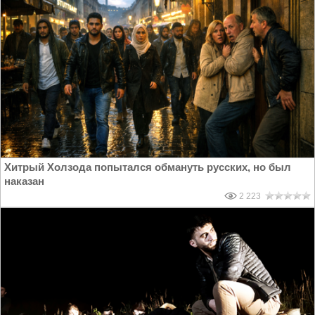
Хитрый Холзода попытался обмануть русских, но был
наказан
2 223