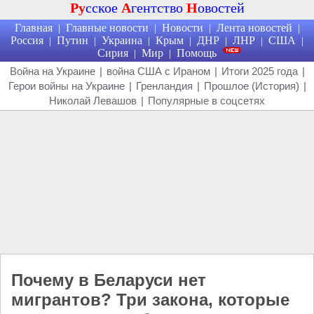
Ру
сское
А
гентство
Н
овостей
Главная
Главные новости
Новости
Лента новостей
|
|
|
|
Россия
Путин
Украина
Крым
ДНР
ЛНР
США
|
|
|
|
|
|
|
Сирия
Мир
Помощь
|
|
Война на Украине
|
война США с Ираном
|
Итоги 2025 года
|
Герои войны на Украине
|
Гренландия
|
Прошлое (История)
|
Николай Левашов
|
Популярные в соцсетях
Почему в Беларуси нет
мигрантов? Три закона, которые