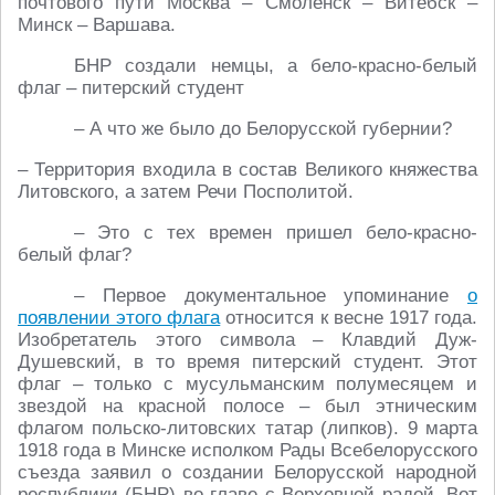
почтового пути Москва – Смоленск – Витебск –
Минск – Варшава.
БНР создали немцы, а бело-красно-белый
флаг – питерский студент
– А что же было до Белорусской губернии?
– Территория входила в состав Великого княжества
Литовского, а затем Речи Посполитой.
– Это с тех времен пришел бело-красно-
белый флаг?
– Первое документальное упоминание
о
появлении этого флага
относится к весне 1917 года.
Изобретатель этого символа – Клавдий Дуж-
Душевский, в то время питерский студент. Этот
флаг – только с мусульманским полумесяцем и
звездой на красной полосе – был этническим
флагом польско-литовских татар (липков). 9 марта
1918 года в Минске исполком Рады Всебелорусского
съезда заявил о создании Белорусской народной
республики (БНР) во главе с Верховной радой. Вот