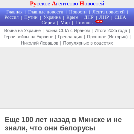
Ру
сское
А
гентство
Н
овостей
Главная
Главные новости
Новости
Лента новостей
|
|
|
|
Россия
Путин
Украина
Крым
ДНР
ЛНР
США
|
|
|
|
|
|
|
Сирия
Мир
Помощь
|
|
Война на Украине
|
война США с Ираном
|
Итоги 2025 года
|
Герои войны на Украине
|
Гренландия
|
Прошлое (История)
|
Николай Левашов
|
Популярные в соцсетях
Еще 100 лет назад в Минске и не
знали, что они белорусы