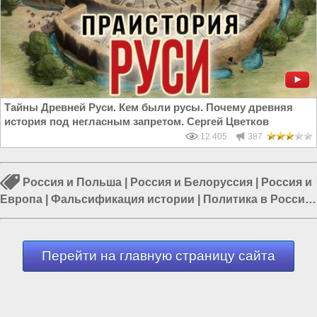
Тайны Древней Руси. Кем были русы. Почему древняя
история под негласным запретом. Сергей Цветков
12 405
387
Россия и Польша
|
Россия и Белоруссия
|
Россия и
Европа
|
Фальсификация истории
|
Политика в России
|
Власть в РФ
|
Российская империя
Перейти на главную страницу сайта