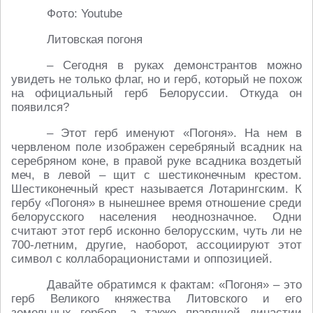
Фото: Youtube
Литовская погоня
– Сегодня в руках демонстрантов можно
увидеть не только флаг, но и герб, который не похож
на официальный герб Белоруссии. Откуда он
появился?
– Этот герб именуют «Погоня». На нем в
червленом поле изображен серебряный всадник на
серебряном коне, в правой руке всадника воздетый
меч, в левой – щит с шестиконечным крестом.
Шестиконечный крест называется Лотарингским. К
гербу «Погоня» в нынешнее время отношение среди
белорусского населения неоднозначное. Одни
считают этот герб исконно белорусским, чуть ли не
700-летним, другие, наоборот, ассоциируют этот
символ с коллаборационистами и оппозицией.
Давайте обратимся к фактам: «Погоня» – это
герб Великого княжества Литовского и его
земельных гербов, а также правящей династии