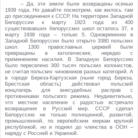
– Да, эти земли были возвращены осенью
1939 года. Но давайте посмотрим, как жилось там
до присоединения к СССР. На территории Западной
Белоруссии к марту 1923 года из 400
существовавших белорусских школ осталось 37, к
марту 1938 года – только 5. Одновременно в
Западной Белоруссии было открыто 3380 польских
школ. 1300 православных церквей были
превращены в католические, нередко с
применением насилия. В Западную Белоруссию
было переселено 300 тысяч польских колонистов,
не считая польских чиновников разных категорий. А
в городе Береза-Картузская (ныне город Береза,
Брестская область) действовал польский
концлагерь для внесудебных расправ с
противниками польского режима. Неудивительно,
что местное население с радостью встречало
возвращение в Русский мир. СССР сделал
Белоруссию не только полноценной, развитой,
промышленной, по европейским меркам крупной
республикой, но и поднял до членства в ООН –
наряду с Россией и Украиной.